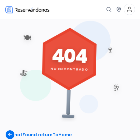
🍽️
404
🍷
NO ENCONTRADO
🍝
🥂
notFound.returnToHome