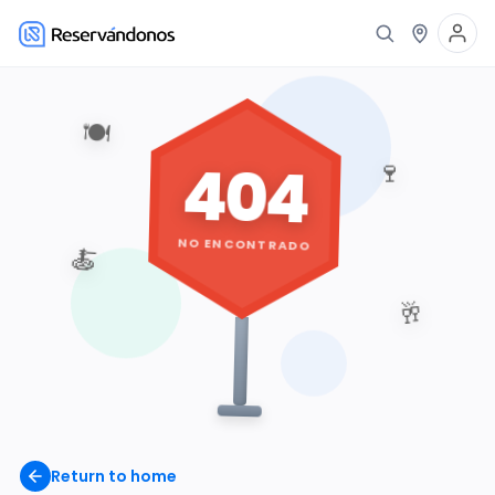
🍽️
404
🍷
NO ENCONTRADO
🍝
🥂
Return to home