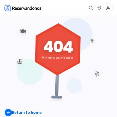
🍽️
404
🍷
NO ENCONTRADO
🍝
🥂
Return to home