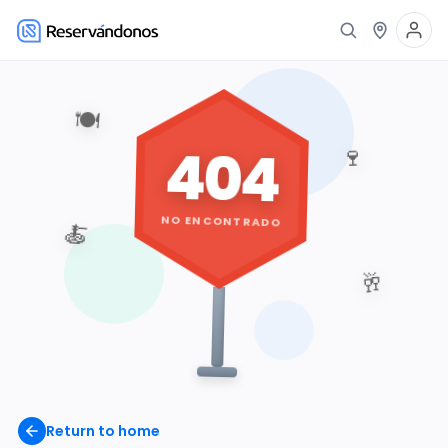
🍽️
404
🍷
NO ENCONTRADO
🍝
🥂
Return to home