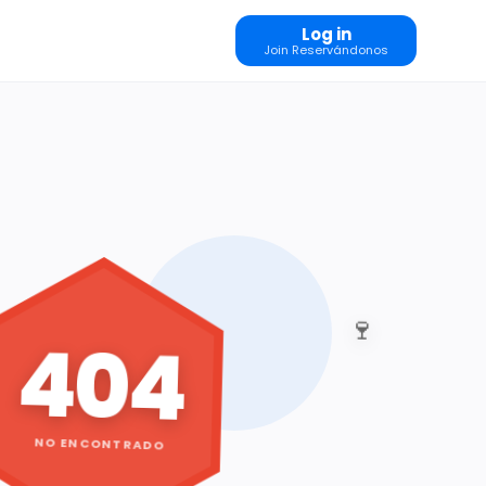
Log in
Join Reservándonos
🍷
404
NO ENCONTRADO