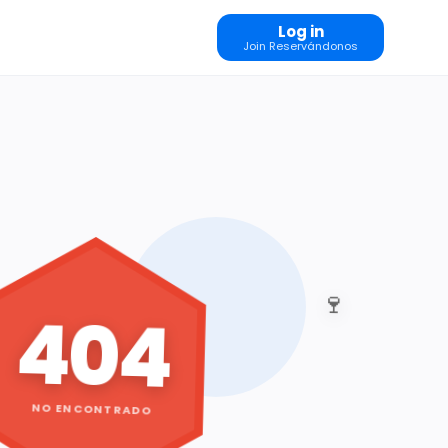
Log in
Join Reservándonos
🍷
404
NO ENCONTRADO