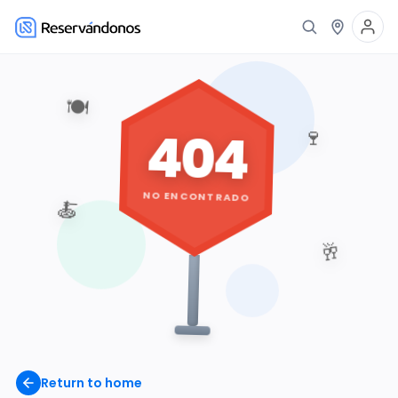
🍽️
404
🍷
NO ENCONTRADO
🍝
🥂
Return to home