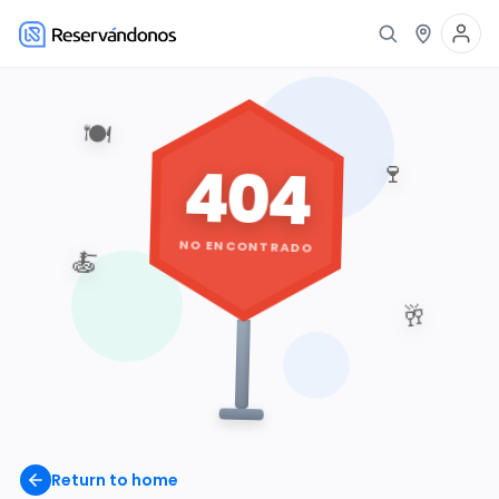
🍽️
404
🍷
NO ENCONTRADO
🍝
🥂
Return to home