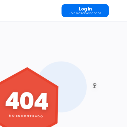
Log in
Join Reservándonos
🍷
404
NO ENCONTRADO