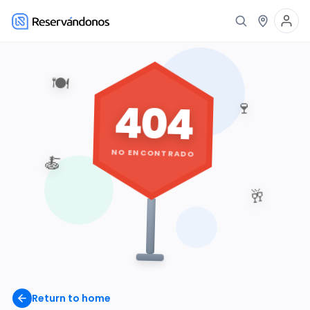
🍽️
404
🍷
NO ENCONTRADO
🍝
🥂
Return to home