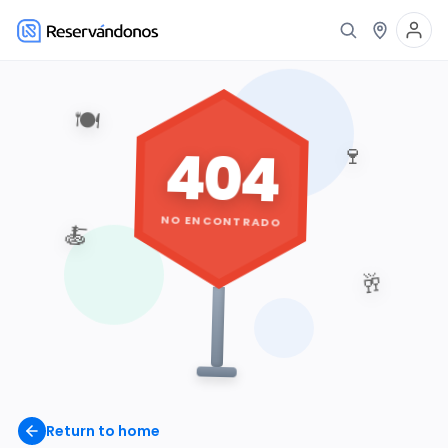
🍽️
404
🍷
NO ENCONTRADO
🍝
🥂
Return to home