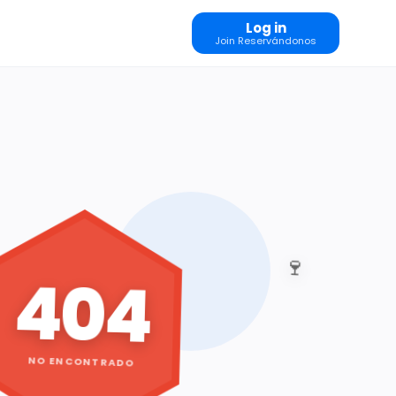
Log in
Join Reservándonos
🍷
404
NO ENCONTRADO