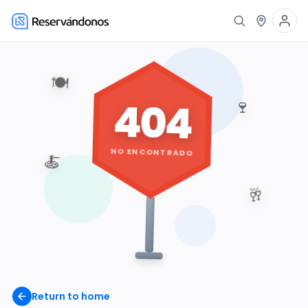
🍽️
404
🍷
NO ENCONTRADO
🍝
🥂
Return to home