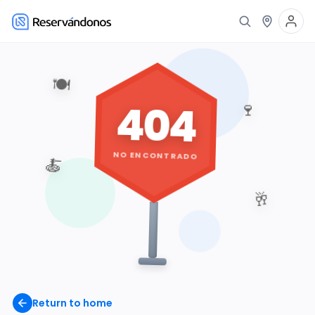
🍽️
404
🍷
NO ENCONTRADO
🍝
🥂
Return to home