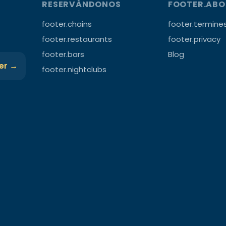
RESERVÁNDONOS
FOOTER.AB
footer.chains
footer.termine
footer.restaurants
footer.privacy
footer.bars
Blog
ter →
footer.nightclubs