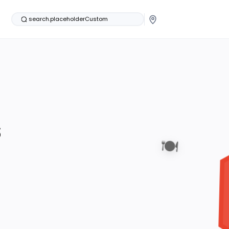
search.placeholderCustom
s
🍽️