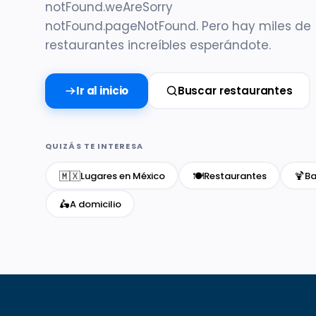
notFound.weAreSorry
notFound.pageNotFound. Pero hay miles de
restaurantes increíbles esperándote.
Ir al inicio
Buscar restaurantes
QUIZÁS TE INTERESA
🇲🇽
🍽️
🍹
Lugares en México
Restaurantes
Ba
🛵
A domicilio