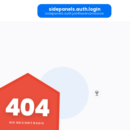
sidepanels.auth.logIn
sidepanels.auth.joinReservandonos
🍷
404
NO ENCONTRADO