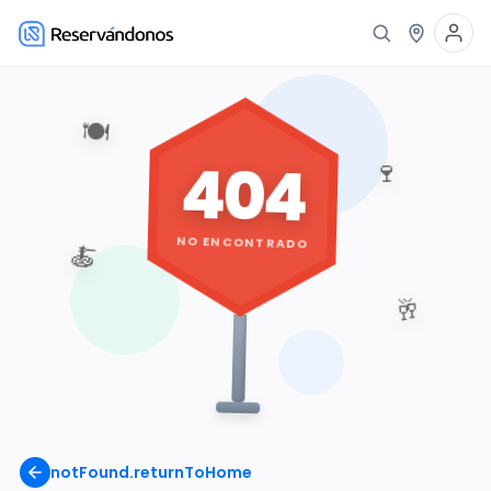
🍽️
404
🍷
NO ENCONTRADO
🍝
🥂
notFound.returnToHome