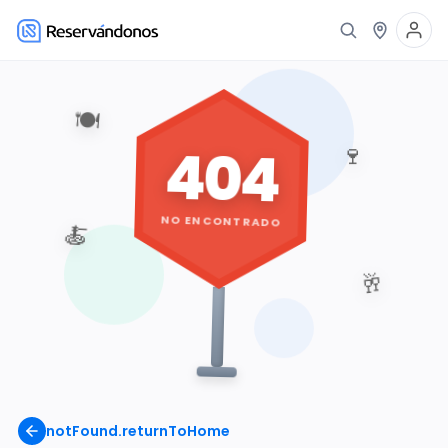
🍽️
404
🍷
NO ENCONTRADO
🍝
🥂
notFound.returnToHome