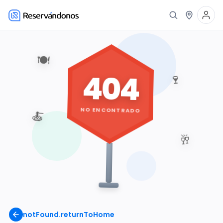
🍽️
404
🍷
NO ENCONTRADO
🍝
🥂
notFound.returnToHome