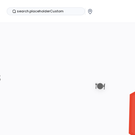
search.placeholderCustom
s
🍽️