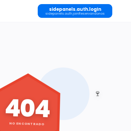
sidepanels.auth.logIn
sidepanels.auth.joinReservandonos
🍷
404
NO ENCONTRADO