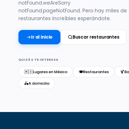
notFound.weAreSorry
notFound.pageNotFound. Pero hay miles de
restaurantes increíbles esperándote.
Ir al inicio
Buscar restaurantes
QUIZÁS TE INTERESA
🇲🇽
🍽️
🍹
Lugares en México
Restaurantes
Ba
🛵
A domicilio