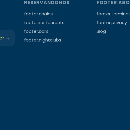
RESERVÁNDONOS
FOOTER.AB
footer.chains
footer.termine
footer.restaurants
footer.privacy
footer.bars
Blog
ter →
footer.nightclubs