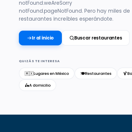
notFound.weAreSorry
notFound.pageNotFound. Pero hay miles de
restaurantes increíbles esperándote.
Ir al inicio
Buscar restaurantes
QUIZÁS TE INTERESA
🇲🇽
🍽️
🍹
Lugares en México
Restaurantes
Ba
🛵
A domicilio