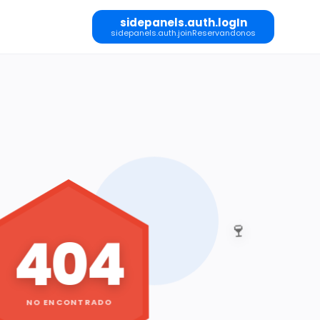
sidepanels.auth.logIn
sidepanels.auth.joinReservandonos
🍷
404
NO ENCONTRADO