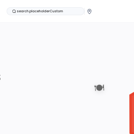
search.placeholderCustom
s
🍽️