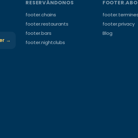
RESERVÁNDONOS
FOOTER.AB
footer.chains
footer.termine
footer.restaurants
footer.privacy
footer.bars
Blog
ter →
footer.nightclubs