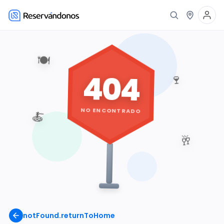
🍽️
404
🍷
NO ENCONTRADO
🍝
🥂
notFound.returnToHome