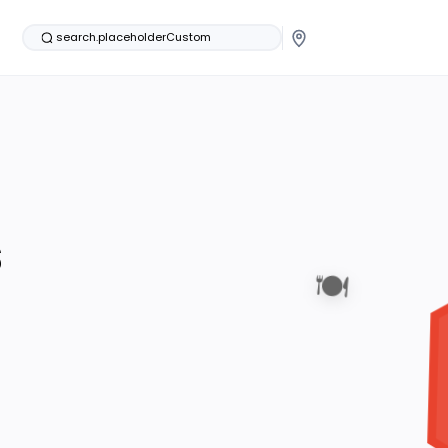
search.placeholderCustom
s
🍽️