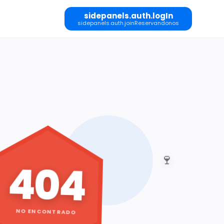
sidepanels.auth.logIn
sidepanels.auth.joinReservandonos
🍷
404
NO ENCONTRADO