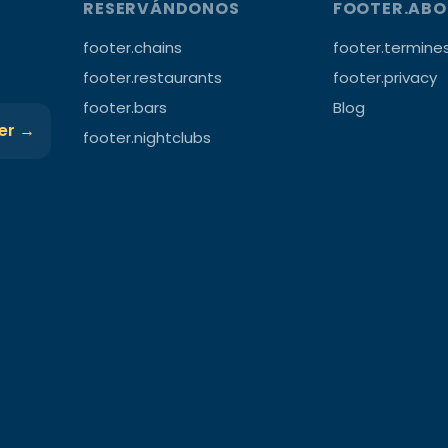
RESERVÁNDONOS
FOOTER.AB
footer.chains
footer.termine
footer.restaurants
footer.privacy
footer.bars
Blog
ter →
footer.nightclubs