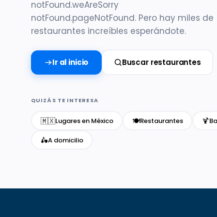
notFound.weAreSorry
notFound.pageNotFound. Pero hay miles de
restaurantes increíbles esperándote.
Ir al inicio
Buscar restaurantes
QUIZÁS TE INTERESA
🇲🇽
🍽️
🍹
Lugares en México
Restaurantes
Ba
🛵
A domicilio