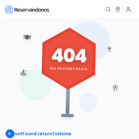
🍽️
404
🍷
NO ENCONTRADO
🍝
🥂
notFound.returnToHome