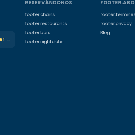
RESERVÁNDONOS
FOOTER.AB
footer.chains
footer.termine
footer.restaurants
footer.privacy
footer.bars
Blog
ter →
footer.nightclubs