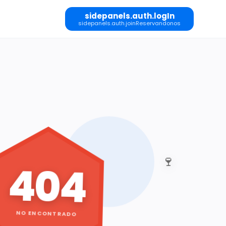
sidepanels.auth.logIn
sidepanels.auth.joinReservandonos
🍷
404
NO ENCONTRADO