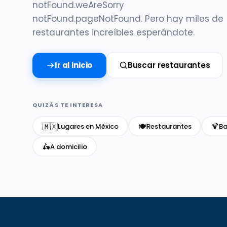
notFound.weAreSorry
notFound.pageNotFound. Pero hay miles de
restaurantes increíbles esperándote.
Ir al inicio
Buscar restaurantes
QUIZÁS TE INTERESA
🇲🇽
🍽️
🍹
Lugares en México
Restaurantes
Ba
🛵
A domicilio