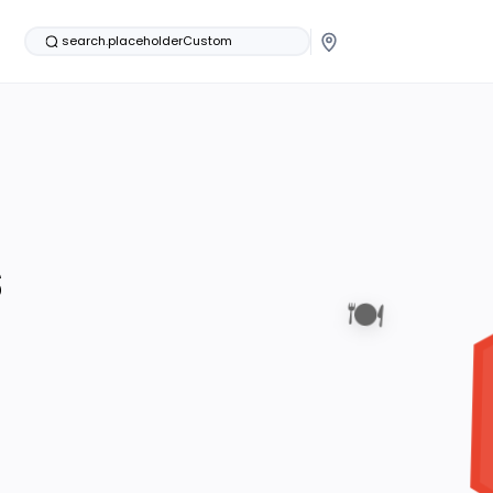
search.placeholderCustom
s
🍽️