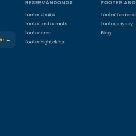
RESERVÁNDONOS
FOOTER.AB
footer.chains
footer.termine
footer.restaurants
footer.privacy
footer.bars
Blog
ter →
footer.nightclubs