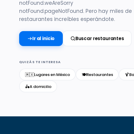
notFound.weAreSorry
notFound.pageNotFound. Pero hay miles de
restaurantes increíbles esperándote.
Ir al inicio
Buscar restaurantes
QUIZÁS TE INTERESA
🇲🇽
🍽️
🍹
Lugares en México
Restaurantes
Ba
🛵
A domicilio