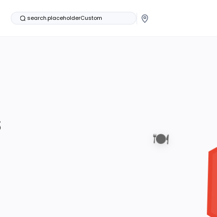
search.placeholderCustom
s
🍽️