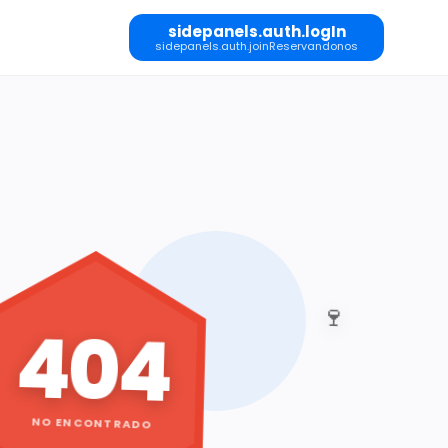
sidepanels.auth.logIn
sidepanels.auth.joinReservandonos
🍷
404
NO ENCONTRADO