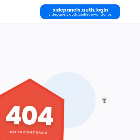
sidepanels.auth.logIn
sidepanels.auth.joinReservandonos
🍷
404
NO ENCONTRADO