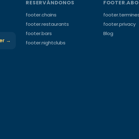
RESERVÁNDONOS
FOOTER.AB
footer.chains
footer.termine
footer.restaurants
footer.privacy
footer.bars
Blog
ter →
footer.nightclubs