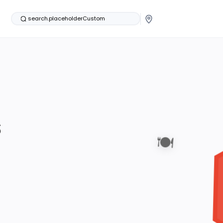
search.placeholderCustom
s
🍽️