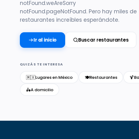
notFound.weAreSorry
notFound.pageNotFound. Pero hay miles de
restaurantes increíbles esperándote.
Ir al inicio
Buscar restaurantes
QUIZÁS TE INTERESA
🇲🇽
🍽️
🍹
Lugares en México
Restaurantes
Ba
🛵
A domicilio