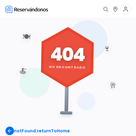
🍽️
404
🍷
NO ENCONTRADO
🍝
🥂
notFound.returnToHome