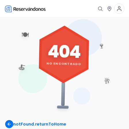
🍽️
404
🍷
NO ENCONTRADO
🍝
🥂
notFound.returnToHome