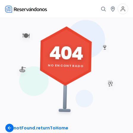
🍽️
404
🍷
NO ENCONTRADO
🍝
🥂
notFound.returnToHome