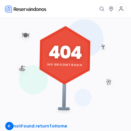
🍽️
404
🍷
NO ENCONTRADO
🍝
🥂
notFound.returnToHome