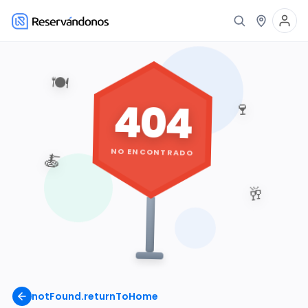
🍽️
404
🍷
NO ENCONTRADO
🍝
🥂
notFound.returnToHome