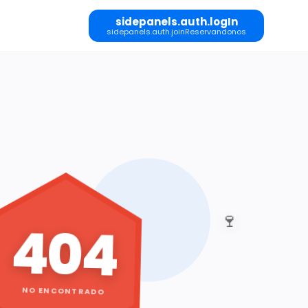
sidepanels.auth.logIn
sidepanels.auth.joinReservandonos
🍷
404
NO ENCONTRADO