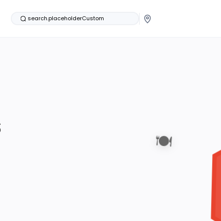
search.placeholderCustom
s
🍽️