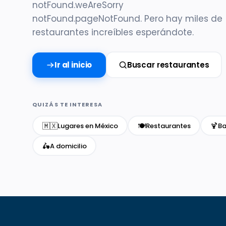
notFound.weAreSorry
notFound.pageNotFound. Pero hay miles de
restaurantes increíbles esperándote.
Ir al inicio
Buscar restaurantes
QUIZÁS TE INTERESA
🇲🇽
🍽️
🍹
Lugares en México
Restaurantes
Ba
🛵
A domicilio