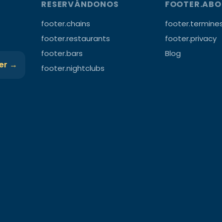
RESERVÁNDONOS
FOOTER.AB
footer.chains
footer.termine
footer.restaurants
footer.privacy
footer.bars
Blog
ter →
footer.nightclubs