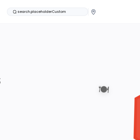
search.placeholderCustom
s
🍽️