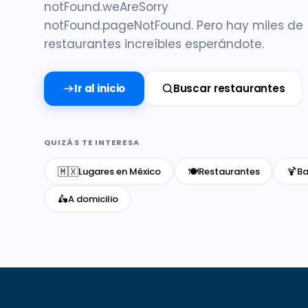
notFound.weAreSorry
notFound.pageNotFound. Pero hay miles de
restaurantes increíbles esperándote.
Ir al inicio
Buscar restaurantes
QUIZÁS TE INTERESA
🇲🇽
🍽️
🍹
Lugares en México
Restaurantes
Ba
🛵
A domicilio