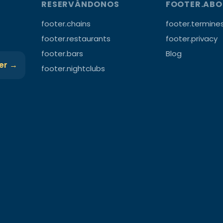
RESERVÁNDONOS
FOOTER.AB
footer.chains
footer.termine
footer.restaurants
footer.privacy
footer.bars
Blog
ter →
footer.nightclubs