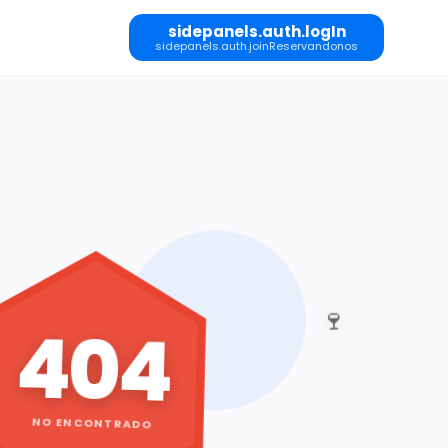
sidepanels.auth.logIn
sidepanels.auth.joinReservandonos
🍷
404
NO ENCONTRADO