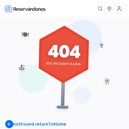
🍽️
404
🍷
NO ENCONTRADO
🍝
🥂
notFound.returnToHome