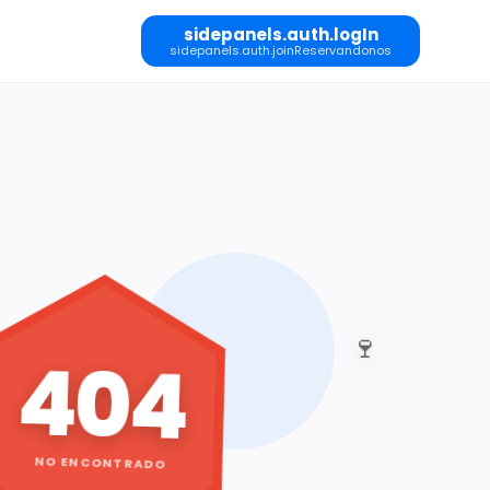
sidepanels.auth.logIn
sidepanels.auth.joinReservandonos
🍷
404
NO ENCONTRADO