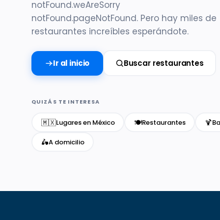
notFound.weAreSorry
notFound.pageNotFound. Pero hay miles de
restaurantes increíbles esperándote.
Ir al inicio
Buscar restaurantes
QUIZÁS TE INTERESA
🇲🇽
🍽️
🍹
Lugares en México
Restaurantes
Ba
🛵
A domicilio