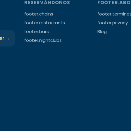
RESERVÁNDONOS
FOOTER.AB
footer.chains
footer.termine
footer.restaurants
footer.privacy
footer.bars
Blog
ter →
footer.nightclubs