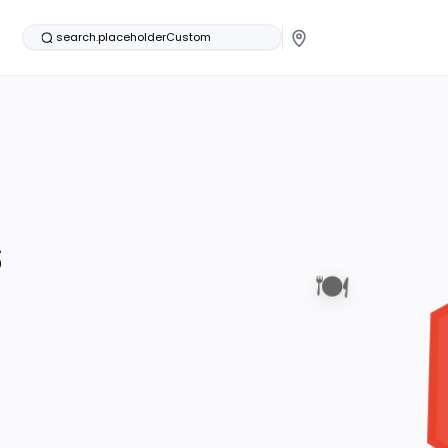
search.placeholderCustom
s
🍽️