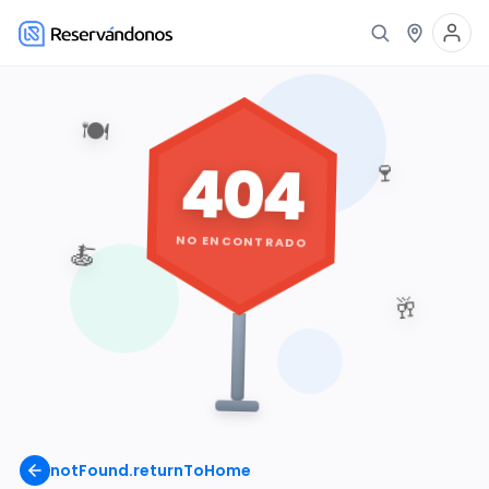
🍽️
404
🍷
NO ENCONTRADO
🍝
🥂
notFound.returnToHome