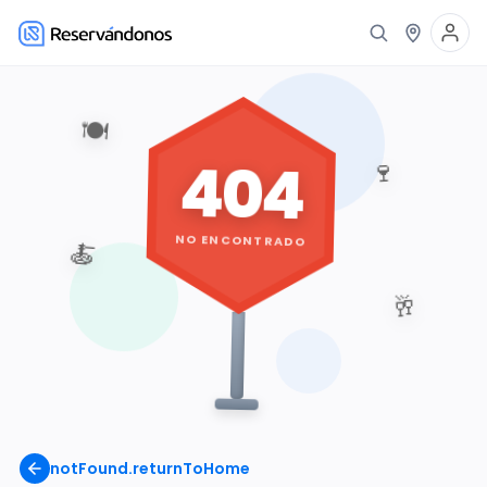
🍽️
404
🍷
NO ENCONTRADO
🍝
🥂
notFound.returnToHome