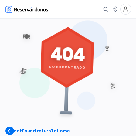
🍽️
404
🍷
NO ENCONTRADO
🍝
🥂
notFound.returnToHome