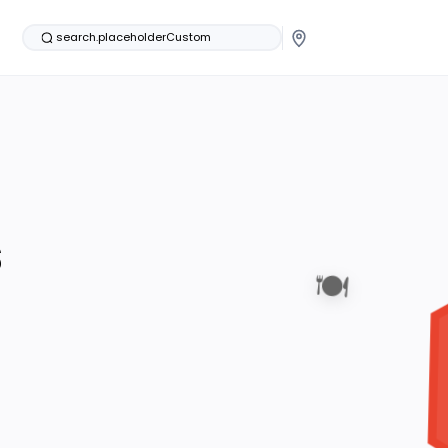
search.placeholderCustom
s
🍽️