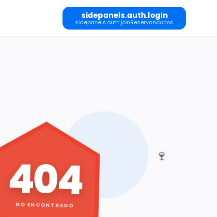
sidepanels.auth.logIn
sidepanels.auth.joinReservandonos
🍷
404
NO ENCONTRADO