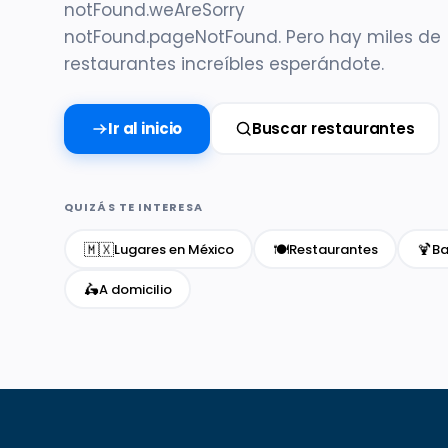
notFound.weAreSorry
notFound.pageNotFound. Pero hay miles de
restaurantes increíbles esperándote.
Ir al inicio
Buscar restaurantes
QUIZÁS TE INTERESA
🇲🇽
🍽️
🍹
Lugares en México
Restaurantes
Ba
🛵
A domicilio