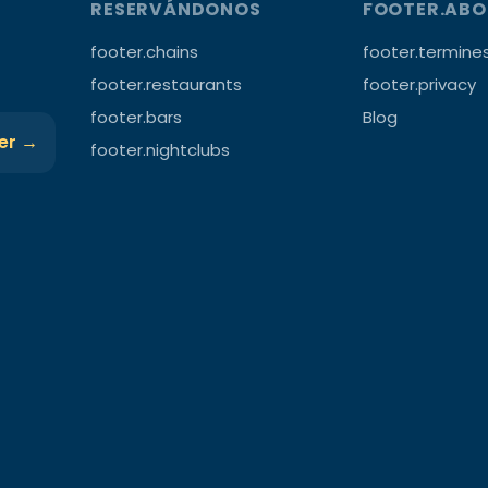
RESERVÁNDONOS
FOOTER.AB
footer.chains
footer.termine
footer.restaurants
footer.privacy
footer.bars
Blog
ter →
footer.nightclubs