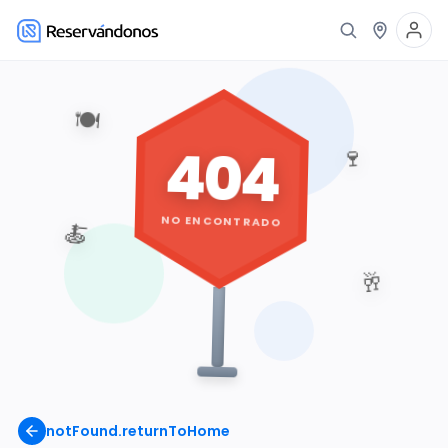
🍽️
404
🍷
NO ENCONTRADO
🍝
🥂
notFound.returnToHome