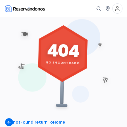
🍽️
404
🍷
NO ENCONTRADO
🍝
🥂
notFound.returnToHome