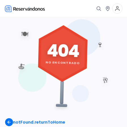
🍽️
404
🍷
NO ENCONTRADO
🍝
🥂
notFound.returnToHome