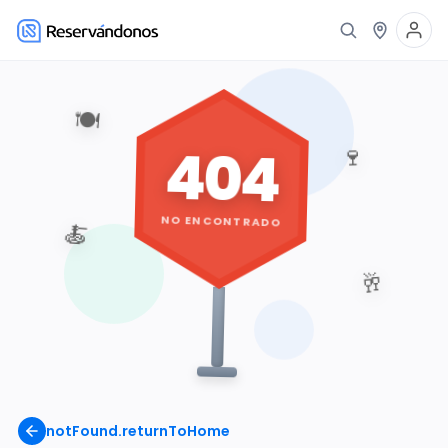
🍽️
404
🍷
NO ENCONTRADO
🍝
🥂
notFound.returnToHome