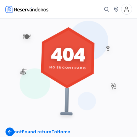
🍽️
404
🍷
NO ENCONTRADO
🍝
🥂
notFound.returnToHome