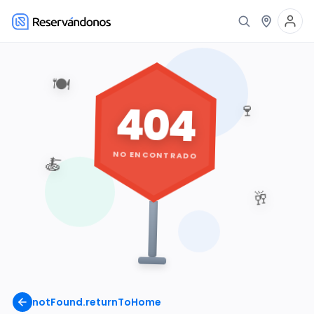
🍽️
404
🍷
NO ENCONTRADO
🍝
🥂
notFound.returnToHome