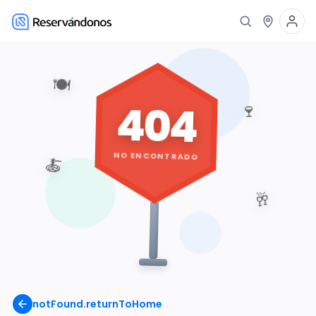
🍽️
404
🍷
NO ENCONTRADO
🍝
🥂
notFound.returnToHome