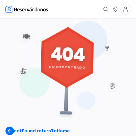
🍽️
404
🍷
NO ENCONTRADO
🍝
🥂
notFound.returnToHome