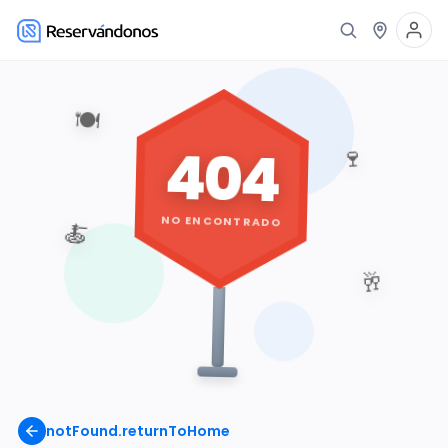
🍽️
404
🍷
NO ENCONTRADO
🍝
🥂
notFound.returnToHome