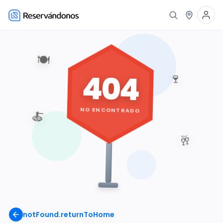
🍽️
404
🍷
NO ENCONTRADO
🍝
🥂
notFound.returnToHome