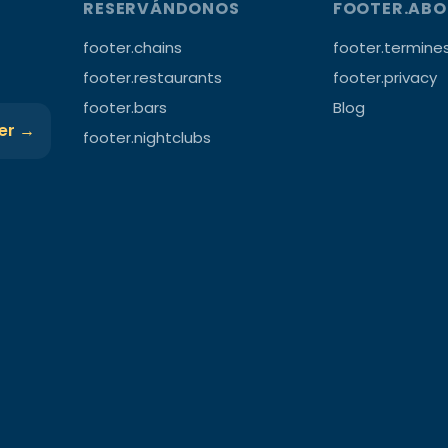
RESERVÁNDONOS
FOOTER.AB
footer.chains
footer.termine
footer.restaurants
footer.privacy
footer.bars
Blog
ter →
footer.nightclubs