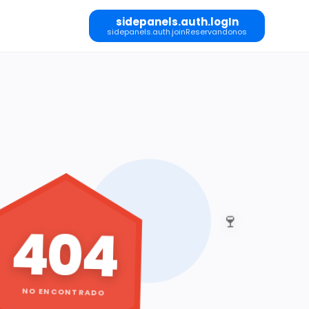
sidepanels.auth.logIn
sidepanels.auth.joinReservandonos
🍷
404
NO ENCONTRADO