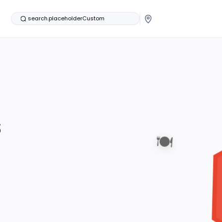
search.placeholderCustom
s
🍽️