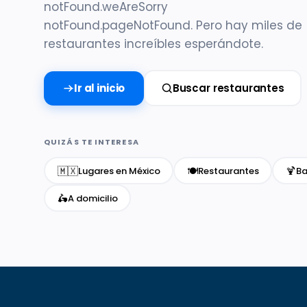
notFound.weAreSorry
notFound.pageNotFound. Pero hay miles de
restaurantes increíbles esperándote.
Ir al inicio
Buscar restaurantes
QUIZÁS TE INTERESA
🇲🇽
🍽️
🍹
Lugares en México
Restaurantes
Ba
🛵
A domicilio